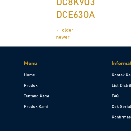
DC8K9O3
DCE63OA
←
older
newer
→
Menu
Informa
Home
Kontak Ka
Produk
List Distr
Tentang Kami
FAQ
Produk Kami
Cek Seria
Konfirmas