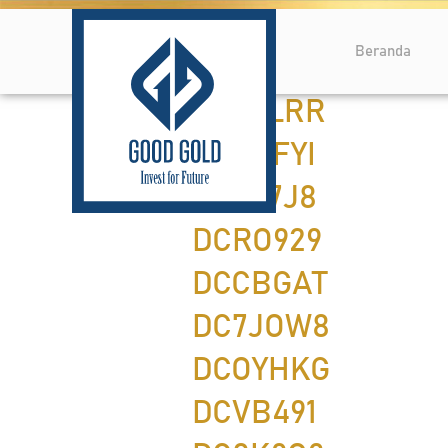
Beranda
DCCJLRR
DCFHFYI
DCP67J8
DCRO929
DCCBGAT
DC7JOW8
DCOYHKG
DCVB491