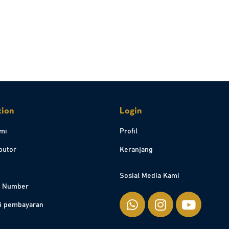
tion
Login
mi
Profil
ibutor
Keranjang
Sosial Media Kami
l Number
i pembayaran