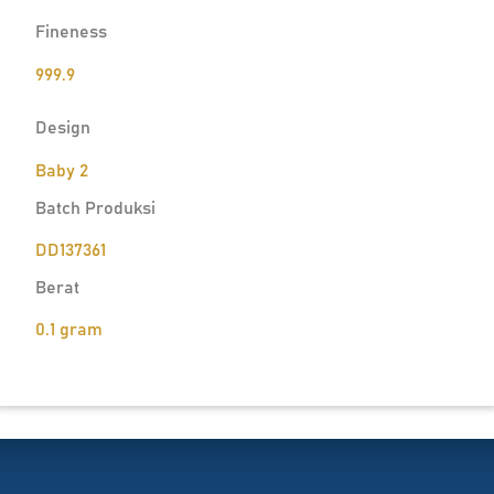
Fineness
999.9
Design
Baby 2
Batch Produksi
DD137361
Berat
0.1 gram